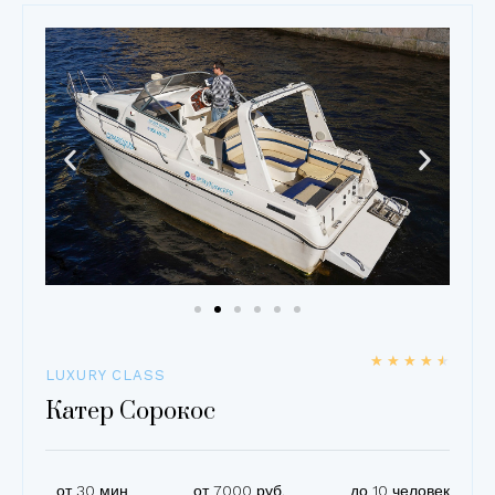
★
★
★
★
★
LUXURY CLASS
Катер Сорокос
от 30 мин
от 7000 руб.
до 10 человек